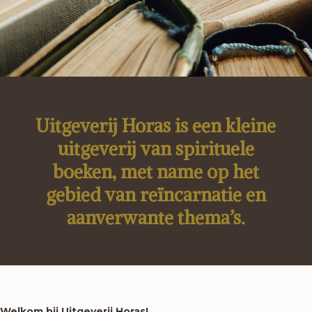
Uitgeverij Horas is een kleine
uitgeverij van spirituele
boeken, met name op het
gebied van reïncarnatie en
aanverwante thema’s.
Welkom bij Uitgeverij Horas!