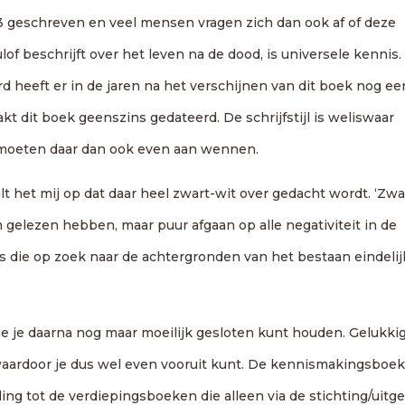
933 geschreven en veel mensen vragen zich dan ook af of deze
lof beschrijft over het leven na de dood, is universele kennis.
rd heeft er in de jaren na het verschijnen van dit boek nog ee
t dit boek geenszins gedateerd. De schrijfstijl is weliswaar
moeten daar dan ook even aan wennen.
lt het mij op dat daar heel zwart-wit over gedacht wordt. ‘Zwa
gelezen hebben, maar puur afgaan op alle negativiteit in de
ers die op zoek naar de achtergronden van het bestaan eindelij
ie je daarna nog maar moeilijk gesloten kunt houden. Gelukki
 waardoor je dus wel even vooruit kunt. De kennismakingsboe
ling tot de verdiepingsboeken die alleen via de stichting/uitg