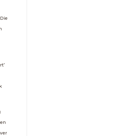
 Die
n
rt’
k
g
ken
ever