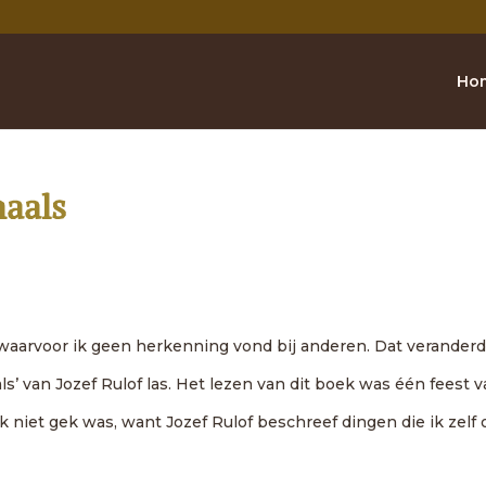
Ho
maals
n waarvoor ik geen herkenning vond bij anderen. Dat verander
ls’ van Jozef Rulof las. Het lezen van dit boek was één feest 
k niet gek was, want Jozef Rulof beschreef dingen die ik zelf