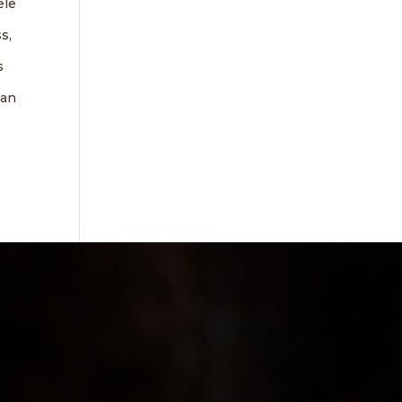
ele
s,
s
van