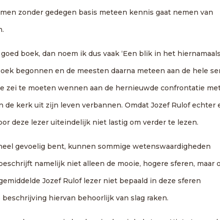
dat men zonder gedegen basis meteen kennis gaat nemen van
n.
n goed boek, dan noem ik dus vaak ‘Een blik in het hiernamaals
t boek begonnen en de meesten daarna meteen aan de hele ser
die zei te moeten wennen aan de hernieuwde confrontatie me
 in de kerk uit zijn leven verbannen. Omdat Jozef Rulof echter
oor deze lezer uiteindelijk niet lastig om verder te lezen.
 je heel gevoelig bent, kunnen sommige wetenswaardigheden
eschrijft namelijk niet alleen de mooie, hogere sferen, maar 
 gemiddelde Jozef Rulof lezer niet bepaald in deze sferen
 beschrijving hiervan behoorlijk van slag raken.