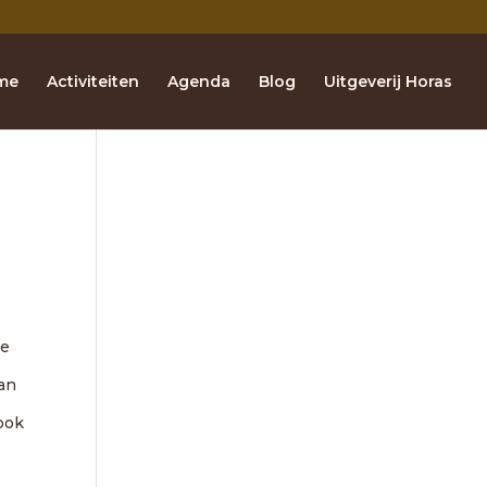
me
Activiteiten
Agenda
Blog
Uitgeverij Horas
de
van
 ook