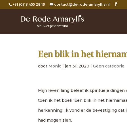
+31 (0)13 455 28 19
contact@de-rode-amaryllis.nl
Een blik in het hierna
door
Monic
|
jan 31, 2020
|
Geen categorie
Mijn leven lang beleef ik spirituele dinge
toen ik het boek ‘Een blik in het hiernamaa
herkenning. Ik vond er de bevestiging dat i
had mogen zien.