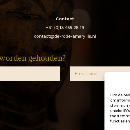
Contact
+31 (0)13 455 28 19
contact@de-rode-amaryllis.nl
e worden gehouden?
Om de best
om informat
stemmen me
unieke ID'
toestemmin
functies e