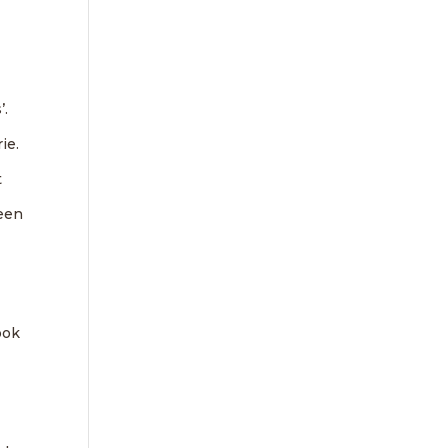
’.
ie.
t
 een
ook